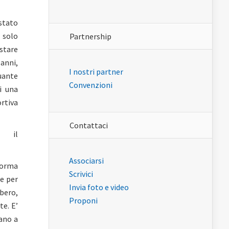
stato
e solo
Partnership
 stare
anni,
I nostri partner
uante
Convenzioni
i una
ortiva
Contattaci
 il
Associarsi
 forma
Scrivici
re per
Invia foto e video
ibero,
Proponi
te. E’
ano a