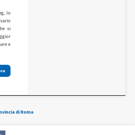
g, lo
sario
he si
ggior
nare e
ore
rovincia di Roma
05868