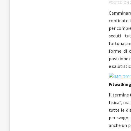
POSTED ON 2
Camminare 
confinato i
per compie
seduti tu
fortunatam
forme di c
posizione d
e salutistic
Fitwalkin
Il termine 
fisica”, ma
tutte le di
per svago, 
anche un p