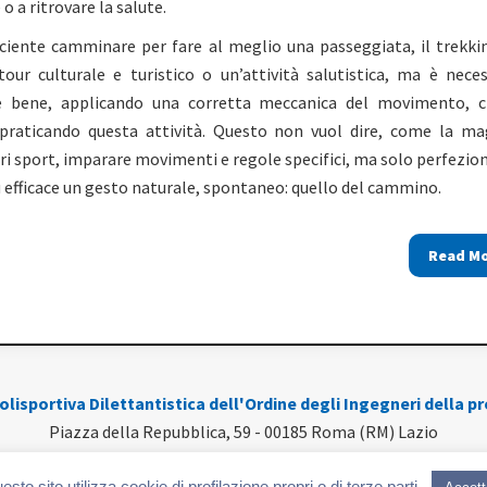
 a ritrovare la salute.
iciente camminare per fare al meglio una passeggiata, il trekkin
tour culturale e turistico o un’attività salutistica, ma è neces
 bene, applicando una corretta meccanica del movimento, c
 praticando questa attività. Questo non vuol dire, come la ma
tri sport, imparare movimenti e regole specifici, ma solo perfezio
 efficace un gesto naturale, spontaneo: quello del cammino.
Read M
lisportiva Dilettantistica dell'Ordine degli Ingegneri della p
Piazza della Repubblica, 59 - 00185 Roma (RM) Lazio
A: 12716231001 - C.F. 97782320580 - Numero di Iscrizione al CONI: 1
esto sito utilizza cookie di profilazione propri o di terze parti.