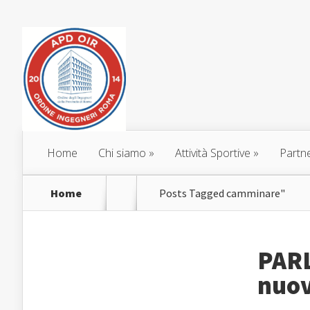
Home
Chi siamo
»
Attività Sportive
»
Partn
Home
Posts Tagged
camminare"
PAR
nuova