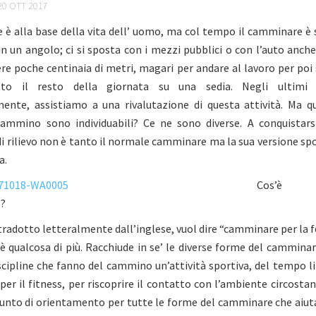
0 OTT 2017
è alla base della vita dell’ uomo, ma col tempo il camminare è 
n un angolo; ci si sposta con i mezzi pubblici o con l’auto anch
re poche centinaia di metri, magari per andare al lavoro per poi
tto il resto della giornata su una sedia. Negli ultimi 
ente, assistiamo a una rivalutazione di questa attività. Ma q
ammino sono individuabili? Ce ne sono diverse. A conquistars
i rilievo non è tanto il normale camminare ma la sua versione sp
a.
Cos’è
g
?
tradotto letteralmente dall’inglese, vuol dire “camminare per la
 è qualcosa di più. Racchiude in se’ le diverse forme del cammina
scipline che fanno del cammino un’attività sportiva, del tempo l
per il fitness, per riscoprire il contatto con l’ambiente circostan
unto di orientamento per tutte le forme del camminare che aiut