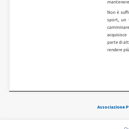
mantenere o
Non è suff
sport, un 
camminare
acquisisce
parte di al
rendere più
Associazione Po
P.IV
Qu